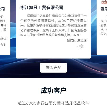
浙江旭日工贸有限公司
公司
香
感谢厦门亿星软件有限公司为我司提供了一
公司，
个优秀的外贸管理软件，从06年开始使用以
和我们
作。
来，亿星外贸软件帮助我们完成了外贸管理里的
，并尽
要求
件，服
求，
诸多管理难点，提高了工作效率，并且专业的客
位亿
服人员能及时提供有效的帮助和支持，很好！
夜为
韩倩瑶
杨庆国 总经理
查看更多
成功客户
超过6000家行业领先标杆选择亿星软件