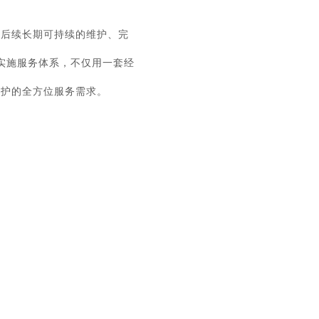
及后续长期可持续的维护、完
实施服务体系，不仅用一套经
维护的全方位服务需求。
资深实施团队

辅导上线