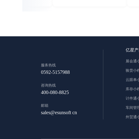
亿星产
展会通
服务热线
验货小
0592-5157988
云跟单
咨询热线
库存小
400-080-8825
计件通
邮箱
车间管
sales@esunsoft cn
外贸通