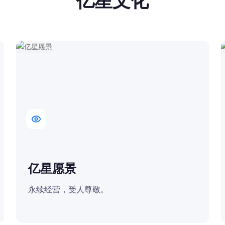
亿星文化
2019
门户及移动APP矩阵全线联
动，构建生态网格
2022
实现深度业财一体化应用
新”企业认证
亿星愿景
永续经营，受人尊敬。
2024
实现全链路、全维度毫秒级可