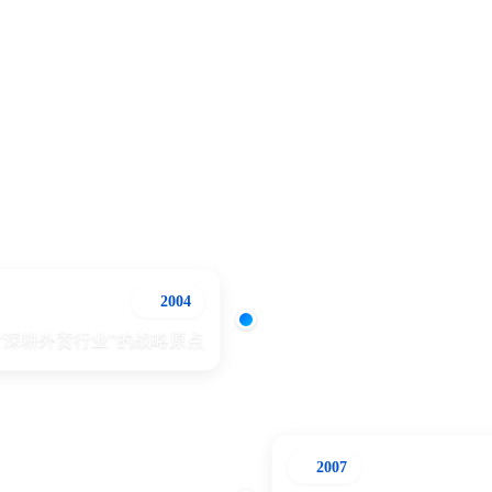
二十二年砥砺前行
与时俱进，不忘初心
2004
“深耕外贸行业”的战略原点
2007